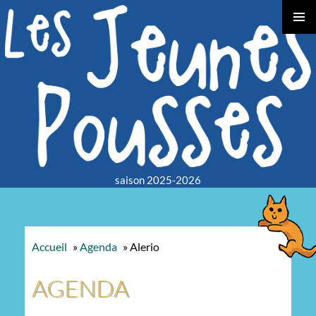
TOGGLE
LEFT
SLIDEB
saison 2025-2026
Accueil
»
Agenda
»
Alerio
AGENDA