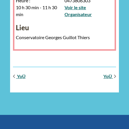
Heure :
0473806303
10 h 30 min - 11 h 30
Voir le site
min
Organisateur
Lieu
Conservatoire Georges Guillot Thiers
YoÜ
YoÜ