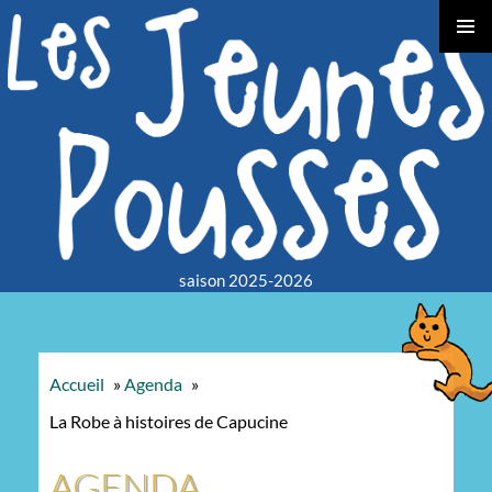
TOGGLE
LEFT
SLIDEB
saison 2025-2026
Accueil
»
Agenda
»
La Robe à histoires de Capucine
AGENDA