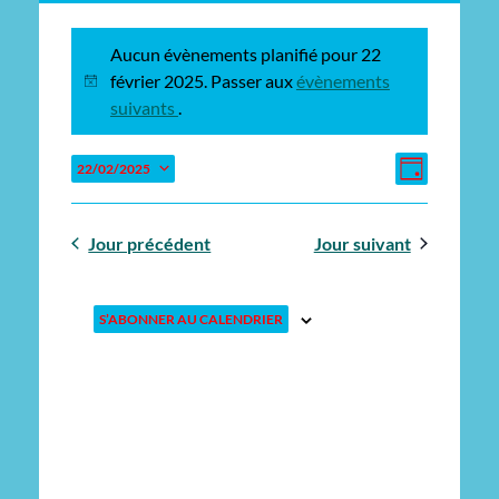
Évènements
Aucun évènements planifié pour 22
for
février 2025. Passer aux
évènements
Notice
suivants
.
22
Naviga
Navigat
22/02/2025
février
JOUR
de
par
Sélectionnez
vues
une
consulta
2025
Jour précédent
Jour suivant
date.
Évène
S’ABONNER AU CALENDRIER