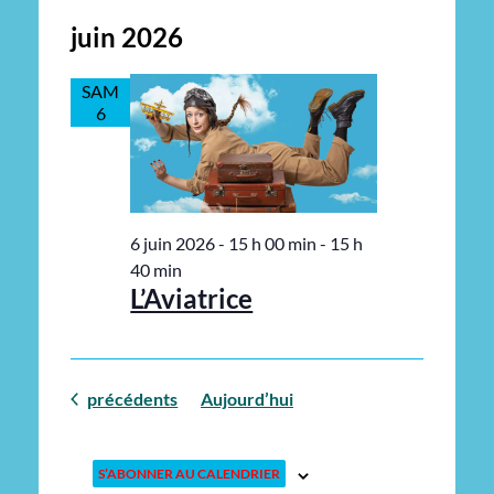
juin 2026
SAM
6
6 juin 2026 - 15 h 00 min
-
15 h
40 min
L’Aviatrice
Évènements
précédents
Aujourd’hui
S’ABONNER AU CALENDRIER