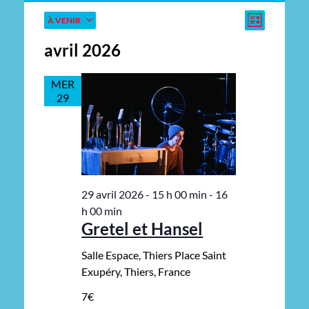
Naviga
Navigat
Évènements
À VENIR
LISTE
de
par
Sélectionnez
avril 2026
vues
une
consulta
date.
Évène
MER
29
29 avril 2026 - 15 h 00 min
-
16
h 00 min
Gretel et Hansel
Salle Espace, Thiers
Place Saint
Exupéry, Thiers, France
7€