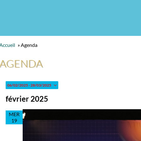
Accueil
»
Agenda
AGENDA
Évènements
06/02/2025
 - 
28/03/2025
Sélectionnez
février 2025
une
date.
MER
19